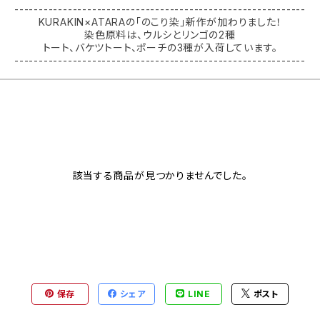
------------------------------------------------------------
KURAKIN×ATARAの「のこり染」新作が加わりました！
染色原料は、ウルシとリンゴの2種
トート、バケツトート、ポーチの3種が入荷しています。
------------------------------------------------------------
該当する商品が見つかりませんでした。
保存
シェア
LINE
ポスト