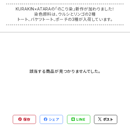
------------------------------------------------------------
KURAKIN×ATARAの「のこり染」新作が加わりました！
染色原料は、ウルシとリンゴの2種
トート、バケツトート、ポーチの3種が入荷しています。
------------------------------------------------------------
該当する商品が見つかりませんでした。
保存
シェア
LINE
ポスト